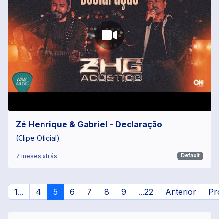
Zé Henrique & Gabriel - Declaração
(Clipe Oficial)
7 meses atrás
Default
1...
4
5
6
7
8
9
...22
Anterior
Pr