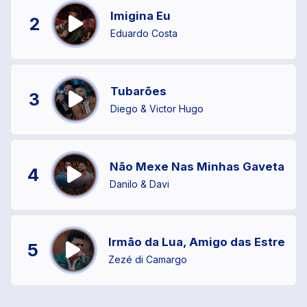
Imigina Eu
2
Eduardo Costa
Tubarões
3
Diego & Victor Hugo
Não Mexe Nas Minhas Gavetas
4
Danilo & Davi
Irmão da Lua, Amigo das Estrelas
5
Zezé di Camargo