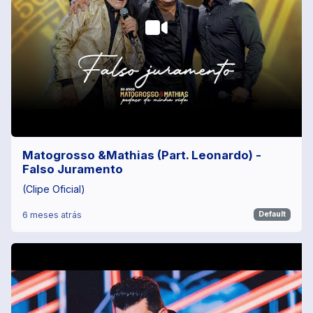
Matogrosso &Mathias (Part. Leonardo) -
Falso Juramento
(Clipe Oficial)
6 meses atrás
Default