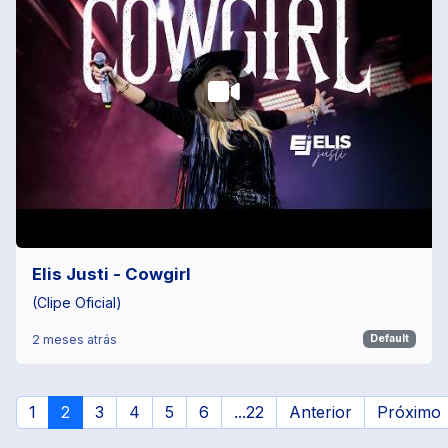
Elis Justi - Cowgirl
(Clipe Oficial)
2 meses atrás
Default
1
2
3
4
5
6
...22
Anterior
Próximo