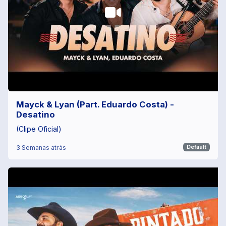
Mayck & Lyan (Part. Eduardo Costa) -
Desatino
(Clipe Oficial)
3 Semanas atrás
Default