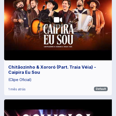
Chitãozinho & Xororó (Part. Traia Véia) -
Caipira Eu Sou
(Clipe Oficial)
1 mês atrás
Default