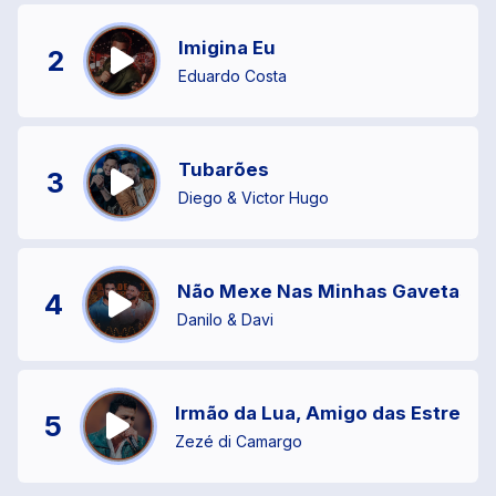
Imigina Eu
2
Eduardo Costa
Tubarões
3
Diego & Victor Hugo
Não Mexe Nas Minhas Gavetas
4
Danilo & Davi
Irmão da Lua, Amigo das Estrelas
5
Zezé di Camargo