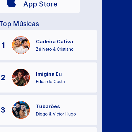
App Store
Top Músicas
Cadeira Cativa
1
Zé Neto & Cristiano
Imigina Eu
2
Eduardo Costa
Tubarões
3
Diego & Victor Hugo