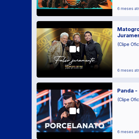
6 meses at
Matogro
Jurame
(Clipe Ofic
6 meses at
Panda -
(Clipe Ofic
6 meses at