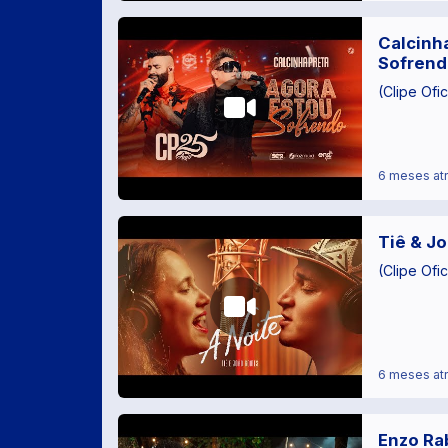
Calcinha
Sofrend
(Clipe Ofic
6 meses at
Tiê & J
(Clipe Ofic
6 meses at
Enzo Ra