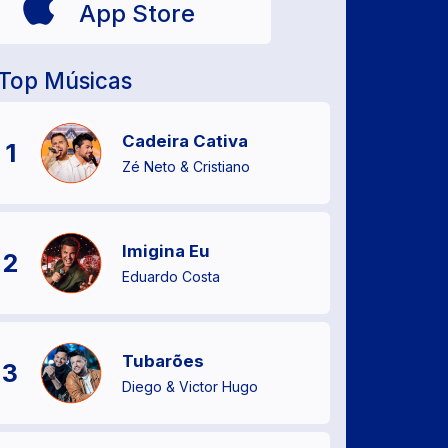
App Store
Top Músicas
Cadeira Cativa
1
Zé Neto & Cristiano
Imigina Eu
2
Eduardo Costa
Tubarões
3
Diego & Victor Hugo