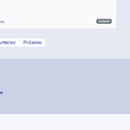
rás
Default
nterior
Próximo
de