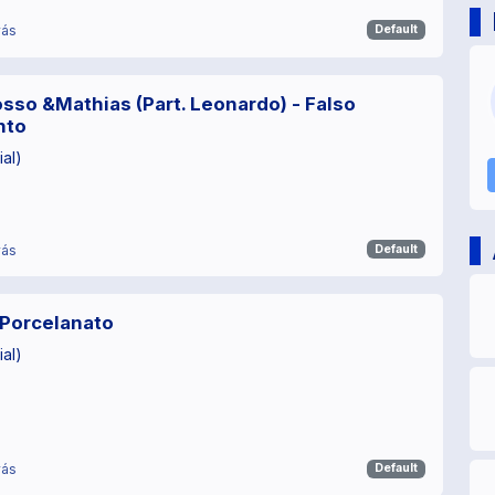
rás
Default
sso &Mathias (Part. Leonardo) - Falso
nto
ial)
rás
Default
 Porcelanato
ial)
rás
Default