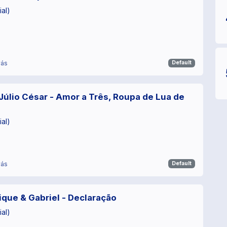
ial)
rás
Default
Júlio César - Amor a Três, Roupa de Lua de
ial)
rás
Default
ique & Gabriel - Declaração
ial)