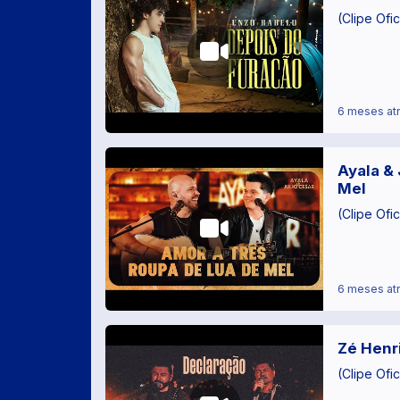
(Clipe Ofic
6 meses at
Ayala & 
Mel
(Clipe Ofic
6 meses at
Zé Henr
(Clipe Ofic